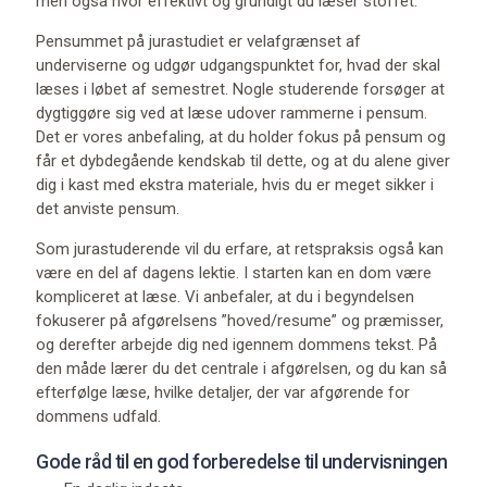
men også hvor effektivt og grundigt du læser stoffet.
Pensummet på jurastudiet er velafgrænset af
underviserne og udgør udgangspunktet for, hvad der skal
læses i løbet af semestret. Nogle studerende forsøger at
dygtiggøre sig ved at læse udover rammerne i pensum.
Det er vores anbefaling, at du holder fokus på pensum og
får et dybdegående kendskab til dette, og at du alene giver
dig i kast med ekstra materiale, hvis du er meget sikker i
det anviste pensum.
Som jurastuderende vil du erfare, at retspraksis også kan
være en del af dagens lektie. I starten kan en dom være
kompliceret at læse. Vi anbefaler, at du i begyndelsen
fokuserer på afgørelsens ”hoved/resume” og præmisser,
og derefter arbejde dig ned igennem dommens tekst. På
den måde lærer du det centrale i afgørelsen, og du kan så
efterfølge læse, hvilke detaljer, der var afgørende for
dommens udfald.
Gode råd til en god forberedelse til undervisningen