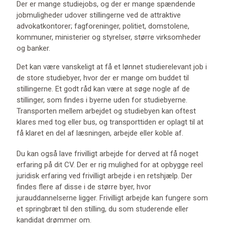
Der er mange studiejobs, og der er mange spændende
jobmuligheder udover stillingerne ved de attraktive
advokatkontorer; fagforeninger, politiet, domstolene,
kommuner, ministerier og styrelser, større virksomheder
og banker.
Det kan være vanskeligt at få et lønnet studierelevant job i
de store studiebyer, hvor der er mange om buddet til
stillingerne. Et godt råd kan være at søge nogle af de
stillinger, som findes i byerne uden for studiebyerne.
Transporten mellem arbejdet og studiebyen kan oftest
klares med tog eller bus, og transporttiden er oplagt til at
få klaret en del af læsningen, arbejde eller koble af.
Du kan også lave frivilligt arbejde for derved at få noget
erfaring på dit CV. Der er rig mulighed for at opbygge reel
juridisk erfaring ved frivilligt arbejde i en retshjælp. Der
findes flere af disse i de større byer, hvor
jurauddannelserne ligger. Frivilligt arbejde kan fungere som
et springbræt til den stilling, du som studerende eller
kandidat drømmer om.