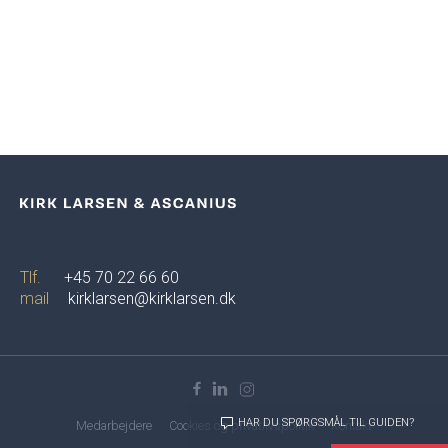
Tlf.
+45 70 22 66 60
mail
kirklarsen@kirklarsen.dk
HAR DU SPØRGSMÅL TIL GUIDEN?
Medarbejdere
Cookies og privatlivspolitik
Kontakt